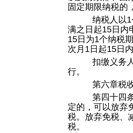
固定期限纳税的
纳税人以
1
满之日起
15
日内
15
日为
1
个纳税
次月
1
日起
15
日
扣缴义务人解
行。
第六章税收
第四十四条纳
定的，可以放弃
税。放弃免税、
税。