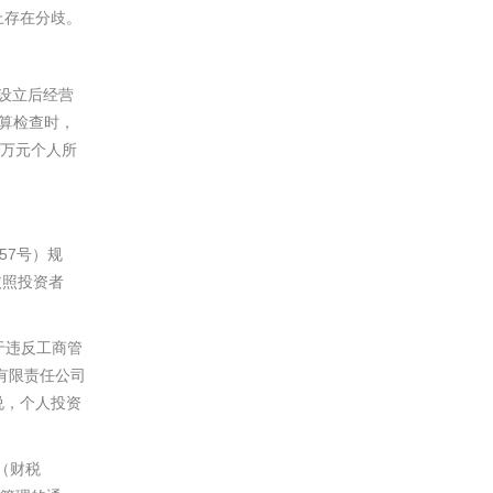
上存在分歧。
设立后经营
算检查时，
万元个人所
57
号）规
依照投资者
于违反工商管
有限责任公司
说，个人投资
（财税