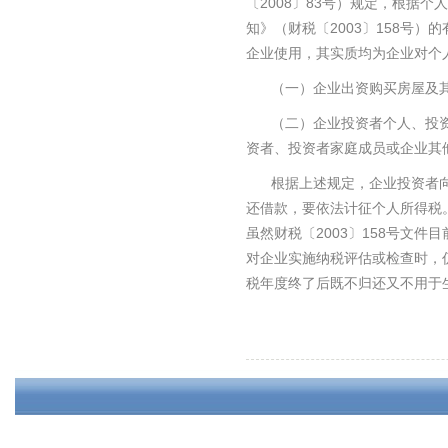
2008
83
〔
〕
号）规定，根据个人
2003
158
知》（财税〔
〕
号）的
企业使用，其实质均为企业对个
（一）企业出资购买房屋及
（二）企业投资者个人、投
资者、投资者家庭成员或企业其
根据上述规定，企业投资者
还借款，要依法计征个人所得税
2003
158
虽然财税〔
〕
号文件目
对企业实施纳税评估或检查时，
税年度终了后既不归还又不用于