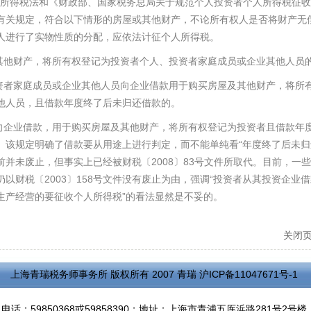
所得税法和《财政部、国家税务总局关于规范个人投资者个人所得税征收
有关规定，符合以下情形的房屋或其他财产，不论所有权人是否将财产无
人进行了实物性质的分配，应依法计征个人所得税。
其他财产，将所有权登记为投资者个人、投资者家庭成员或企业其他人员
资者家庭成员或企业其他人员向企业借款用于购买房屋及其他财产，将所
他人员，且借款年度终了后未归还借款的。
向企业借款，用于购买房屋及其他财产，将所有权登记为投资者且借款年
“
。该规定明确了借款要从用途上进行判定，而不能单纯看
年度终了后未归
2008
83
前并未废止，但事实上已经被财税〔
〕
号文件所取代。目前，一些
2003
158
“
仍以财税〔
〕
号文件没有废止为由，强调
投资者从其投资企业借
”
生产经营的要征收个人所得税
的看法显然是不妥的。
关闭
上海青瑞税务师事务所 版权所有 2007 青瑞
沪ICP备11047671号-1
电话：59850368或59858390；地址：上海市青浦五厍浜路281号2号楼