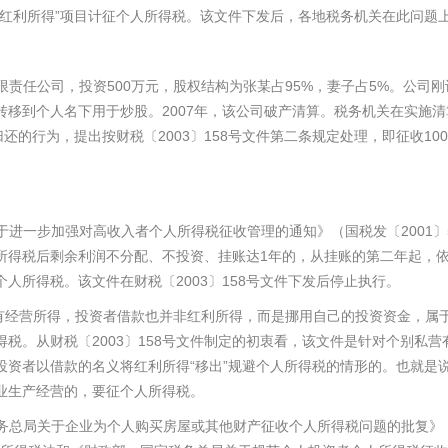
”
红利所得
项目计征个人所得税。该文件下发后，各地税务机关在此问题
500
95%
5%
限责任公司，投资
万元，股权结构为张某占
，妻子占
。公司刚
2007
转移到个人名下用于炒股。
年，该公司破产清算。税务机关在实施清
2003
158
100
归还的行为，提出按财税〔
〕
号文件第二条规定处理，即征收
2001
于进一步加强对高收入者个人所得税征收管理的通知》（国税发〔
〕
1
所得税后剩余利润不分配、不投资、挂账达
年的，从挂账的第二年起，
2003
158
个人所得税。该文件在财税〔
〕
号文件下发后停止执行。
有经营所得，投资者借款也并非红利所得，而是挪用自己的投资资金，属
2003
158
得税。从财税〔
〕
号文件制定的初衷看，该文件是针对个别私营
“
”
投资者以借款的名义将红利所得
移出
规避个人所得税的情形的。也就是
业生产经营的，要征个人所得税。
务总局关于企业为个人购买房屋或其他财产征收个人所得税问题的批复》