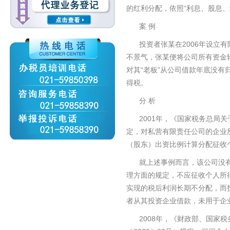
“
的红利分配，依照
利息、股息、
案
例
2006
投资者张某在
年设立有
不景气，张某便将公司所有资金
“
”
对其
老板
从公司借款年底没有
得税。
分
析
2001
年，《国家税务总局关
定，对私营有限责任公司的企业
（股东）出资比例计算分配征收
就上述事例而言，该公司没
理方面的规定，不应征收个人所
实现的税后利润长期不分配，而
者从其投资企业借款，未用于企
2008
年，《财政部、国家税