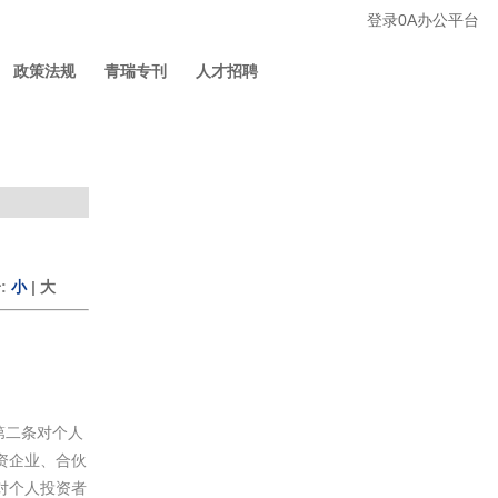
登录0A办公平台
政策法规
青瑞专刊
人才招聘
:
小
|
大
第二条对个人
资企业、合伙
对个人投资者