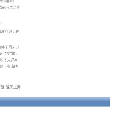
管理的通
偿或有偿交付
的。
有权登记为投
度终了后未归
”
还
的结果。
税务人员在
款，在该纳
页面
返回上页